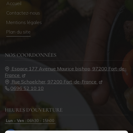
Accueil
Contactez-nous
Mentions légales
Plan du site
NOS COORDONNÉES
Espace 177 Avenue Maurice bishop,
97200
Fort-de-
France
Rue Schoelcher,
97200
Fort-de-France
0696 52 10 10
HEURES D'OUVERTURE
Lun - Ven :
06h30 - 15h00