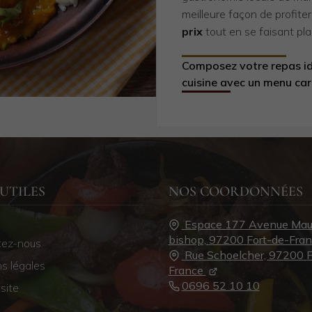
meilleure façon de profite
prix
tout en se faisant plai
Composez votre repas idé
cuisine avec un menu car
 UTILES
NOS COORDONNÉES
Espace 177 Avenue Mau
bishop,
97200
Fort-de-Fra
tez-nous
Rue Schoelcher,
97200
F
s légales
France
0696 52 10 10
site