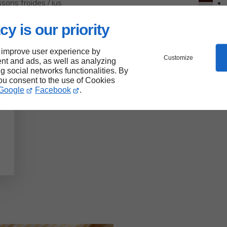
sons froides / jus
Menus
cy is our priority
 improve user experience by
Customize
nt and ads, as well as analyzing
ng social networks functionalities. By
you consent to the use of Cookies
Google
Facebook
.