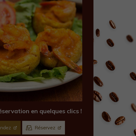
ervation en quelques clics !
ndez
Réservez