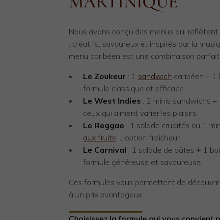
MARTINIQUE
Nous avons conçu des menus qui reflètent l
: créatifs, savoureux et inspirés par la mus
menu caribéen est une combinaison parfaite
Le Zoukeur
: 1
sandwich
caribéen + 1 
formule classique et efficace.
Le West Indies
: 2 minis sandwichs +
ceux qui aiment varier les plaisirs.
Le Reggae
: 1 salade crudités ou 1 mi
aux fruits
. L'option fraîcheur.
Le Carnival
: 1 salade de pâtes + 1 bo
formule généreuse et savoureuse.
Ces formules vous permettent de découvrir 
à un prix avantageux.
Choisissez la formule qui vous convient 