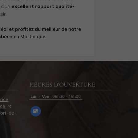
r d'un
excellent rapport qualité-
sir.
al et profitez du meilleur de notre
ibéen en Martinique.
HEURES D'OUVERTURE
Lun - Ven :
06h30 - 15h00
rice
nce
ort-de-