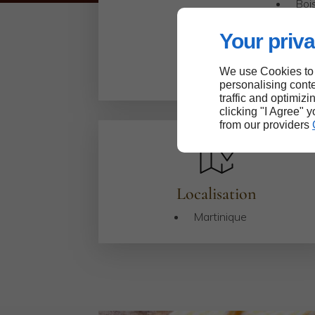
Bois
Your priva
We use Cookies to
personalising conte
traffic and optimizi
clicking "I Agree" 
from our providers
Localisation
Martinique