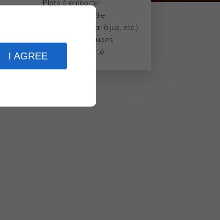
Plats à emporter
Livraison à domicile
Extras (Espace détente, bar à jus, etc.)
Réservation de groupes
Produits de qualité
I AGREE